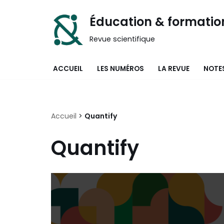
Éducation & formatio
Aller
Revue scientifique
au
contenu
ACCUEIL
LES NUMÉROS
LA REVUE
NOTES
Accueil
>
Quantify
Quantify