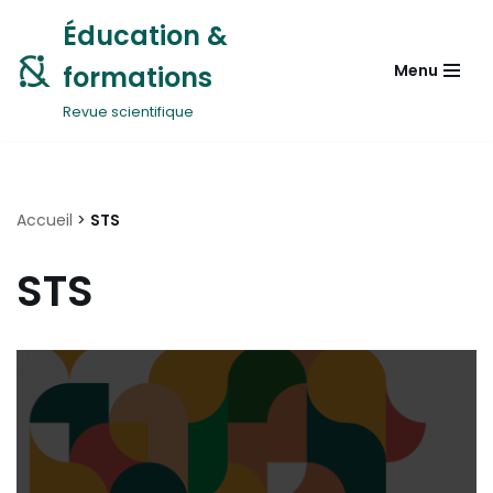
Éducation &
Aller
formations
Menu
au
contenu
Revue scientifique
Accueil
>
STS
STS