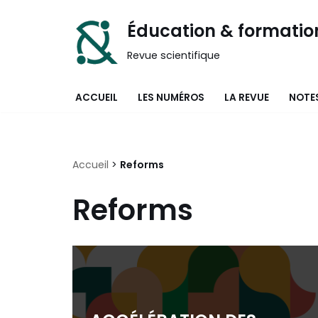
Éducation & formatio
Aller
Revue scientifique
au
contenu
ACCUEIL
LES NUMÉROS
LA REVUE
NOTES
Accueil
>
Reforms
Reforms