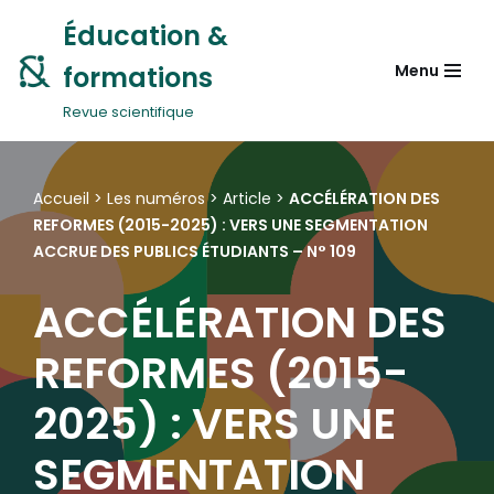
Éducation &
Aller
formations
Menu
au
contenu
Revue scientifique
Accueil
>
Les numéros
>
Article
>
ACCÉLÉRATION DES
REFORMES (2015-2025) : VERS UNE SEGMENTATION
ACCRUE DES PUBLICS ÉTUDIANTS – N° 109
ACCÉLÉRATION DES
REFORMES (2015-
2025) : VERS UNE
SEGMENTATION